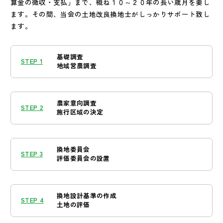
算金の徴収・支払」まで、概ね１０～２０年の長い歳月を要し
ます。その間、当会の土地改良換地士がしっかりサポート致し
ます。
基礎調査
STEP 1
地域営農調査
農家意向調査
STEP 2
施行区域の決定
換地委員会
STEP 3
評価委員会の設置
換地設計基準の作成
STEP 4
土地の評価