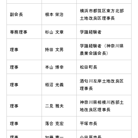
横浜市都筑区東方北部
副会長
根本 栄治
土地改良区理事長
専務理事
杉山 文章
学識経験者
学識経験者（神奈川県
理事
持田 文男
農業会議会長）
理事
本山 博幸
松田町長
酒匂川左岸土地改良区
理事
栢沼 光義
理事長
神奈川県相模川西部土
理事
二見 雅夫
地改良区理事長
理事
落合 克宏
平塚市長
理事
加藤 憲一
小田原市長