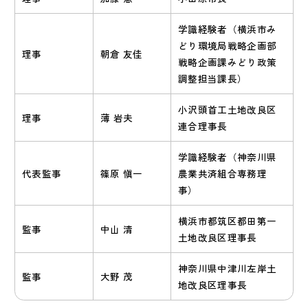
学識経験者（横浜市み
どり環境局戦略企画部
理事
朝倉 友佳
戦略企画課みどり政策
調整担当課長）
小沢頭首工土地改良区
理事
薄 岩夫
連合理事長
学識経験者（神奈川県
代表監事
篠原 愼一
農業共済組合専務理
事）
横浜市都筑区都田第一
監事
中山 清
土地改良区理事長
神奈川県中津川左岸土
監事
大野 茂
地改良区理事長